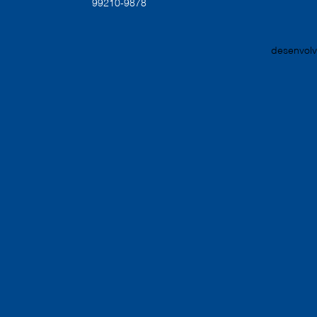
99210-9878
desenvolv